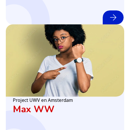
(o
Project UWV en Amsterdam
Max WW