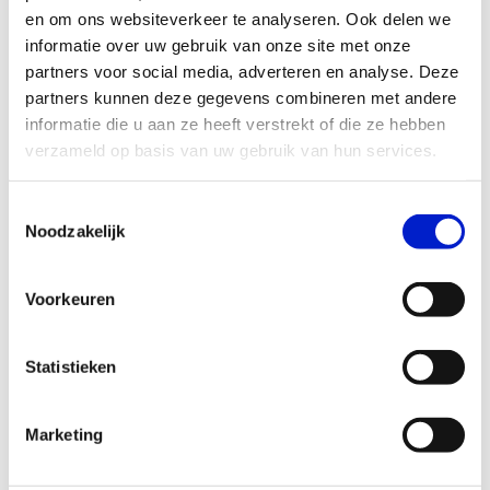
en om ons websiteverkeer te analyseren. Ook delen we
informatie over uw gebruik van onze site met onze
partners voor social media, adverteren en analyse. Deze
(o
partners kunnen deze gegevens combineren met andere
informatie die u aan ze heeft verstrekt of die ze hebben
verzameld op basis van uw gebruik van hun services.
Toestemmingsselectie
Noodzakelijk
Voorkeuren
Platform voor bedrijven
Statistieken
Amsterdam Divers &
Inclusief
Marketing