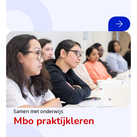
(o
Samen met onderwijs
Mbo praktijkleren