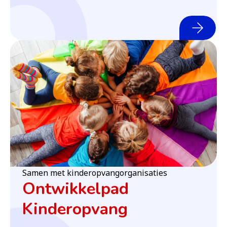
(o
Samen met kinderopvangorganisaties
Ontwikkelpad
Kinderopvang