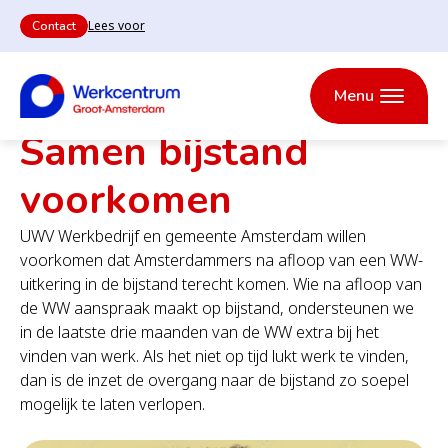
Lees voor
Contact
Heb
je
een
Groot-Amsterdam
Van WW naar bijstand
Menu
vraag
en
Samen bijstand
wil
je
Werkcentrum
graag
voorkomen
Groot-
Convenantspartners
iemand
Amsterdam
spreken
UWV Werkbedrijf en gemeente Amsterdam willen
bij
het
voorkomen dat Amsterdammers na afloop van een WW-
Werkcentrum?
uitkering in de bijstand terecht komen. Wie na afloop van
Waar zijn onze
de WW aanspraak maakt op bijstand, ondersteunen we
Projectengalerij
locaties?
in de laatste drie maanden van de WW extra bij het
vinden van werk. Als het niet op tijd lukt werk te vinden,
dan is de inzet de overgang naar de bijstand zo soepel
mogelijk te laten verlopen.