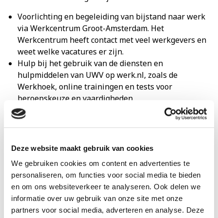
Voorlichting en begeleiding van bijstand naar werk
via Werkcentrum Groot-Amsterdam. Het
Werkcentrum heeft contact met veel werkgevers en
weet welke vacatures er zijn.
Hulp bij het gebruik van de diensten en
hulpmiddelen van UWV op werk.nl, zoals de
Werkhoek, online trainingen en tests voor
beroepskeuze en vaardigheden.
Je kunt eerder gebruikmaken van gemeentelijke
(op
hulp, zoals schuldhulp, jobcoaching, werktrajecten
en sollicitatietrainingen.
Deze website maakt gebruik van cookies
Voor wie is dit?
We gebruiken cookies om content en advertenties te
Deze extra hulp is voor Amsterdammers:
personaliseren, om functies voor social media te bieden
met een WW-uitkering die binnen 3 maanden
en om ons websiteverkeer te analyseren. Ook delen we
afloopt;
informatie over uw gebruik van onze site met onze
die nog geen werk hebben of moeite hebben om
partners voor social media, adverteren en analyse. Deze