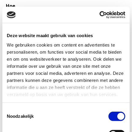
Hoe
Bedrijven krijgen ondersteuning bij het herkennen
(op
en aanpakken van beperkte basisvaardigheden op de
werkvloer. De leertrajecten worden rond Schiphol
uitgevoerd door Werken op Schiphol en in de verdere
Deze website maakt gebruik van cookies
regio door het Werkcentrum Groot-Amsterdam.
We gebruiken cookies om content en advertenties te
Dankzij het Nationaal Groeifonds is dit aanbod – van
personaliseren, om functies voor social media te bieden
advies tot training – kosteloos.
en om ons websiteverkeer te analyseren. Ook delen we
informatie over uw gebruik van onze site met onze
Kosten
partners voor social media, adverteren en analyse. Deze
Opleidingsadvies en uitvoering zijn kosteloos.
partners kunnen deze gegevens combineren met andere
Opbrengst voor werkgevers
informatie die u aan ze heeft verstrekt of die ze hebben
verzameld op basis van uw gebruik van hun services.
Betere inzetbaarheid van medewerkers
Meer doorgroeimogelijkheden
Toestemmingsselectie
Minder uitval en verloop
Noodzakelijk
Vergroten van instroom
Praktische leeroplossingen op maat