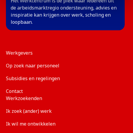
Het Werkcentrum is dé plek waar iedereen uit
de arbeidsmarktregio ondersteuning, advies en
inspiratie kan krijgen over werk, scholing en
loopbaan.
Werkgevers
Op zoek naar personeel
Subsidies en regelingen
Contact
Werkzoekenden
Ik zoek (ander) werk
Ik wil me ontwikkelen