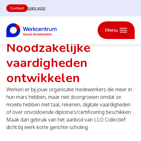
Lees voor
Contact
Heb
je
een
Groot-Amsterdam
Vaardigheden ontwikkelen
Menu
vraag
en
Noodzakelijke
wil
je
Werkcentrum
graag
vaardigheden
Groot-
Convenantspartners
iemand
Amsterdam
spreken
ontwikkelen
bij
het
Werkcentrum?
Werken er bij jouw organisatie medewerkers die meer in
Waar zijn onze
hun mars hebben, maar niet doorgroeien omdat ze
Projectengalerij
locaties?
moeite hebben met taal, rekenen, digitale vaardigheden
of over onvoldoende diploma's/certificering beschikken.
Maak dan gebruik van het aanbod van LLO Collectief:
dicht bij werk korte gerichte scholing.